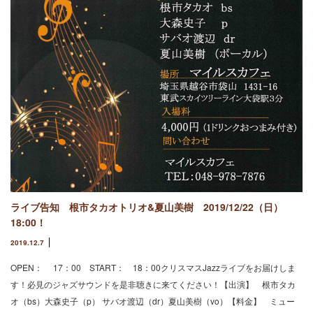
ライブ告知 根市タカオトリオ&夏山美樹 2019/12/22（日）
18:00！
2019.12.7
OPEN： 17：00 START： 18：00クリスマスJazzライブをお届けしま
す！必見のジャズサウンドを是非聴きに来てください！【出演】 根市タカ
オ（bs）大森史子（p） サバオ渡辺（dr）夏山美樹（vo）【料金】 ミュー