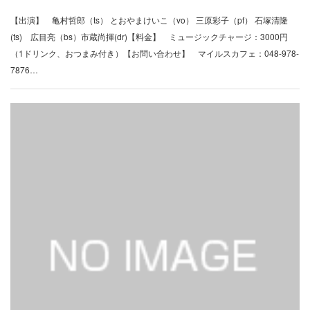
【出演】 亀村哲郎（ts） とおやまけいこ（vo） 三原彩子（pf） 石塚清隆
(ts) 広目亮（bs）市蔵尚揮(dr)【料金】 ミュージックチャージ：3000円
（1ドリンク、おつまみ付き）【お問い合わせ】 マイルスカフェ：048-978-
7876…