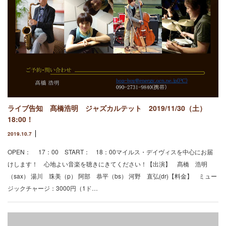
ライブ告知 髙橋浩明 ジャズカルテット 2019/11/30（土）
18:00！
2019.10.7
OPEN： 17：00 START： 18：00マイルス・デイヴィスを中心にお届
けします！ 心地よい音楽を聴きにきてください！【出演】 髙橋 浩明
（sax） 湯川 珠美（p） 阿部 恭平（bs） 河野 直弘(dr)【料金】 ミュー
ジックチャージ：3000円（1ド…