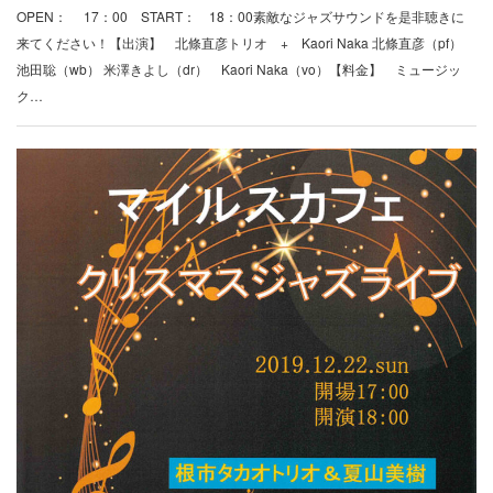
OPEN： 17：00 START： 18：00素敵なジャズサウンドを是非聴きに
来てください！【出演】 北條直彦トリオ + Kaori Naka 北條直彦（pf）
池田聡（wb） 米澤きよし（dr） Kaori Naka（vo）【料金】 ミュージッ
ク…