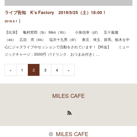
ライブ告知 K’s Factory 2019/5/25（土）18:00！
2019.5.1
【出演】 亀村哲郎（ts） Meo（Vo） 小泉信幸（pf） 五十嵐徹
（as） 広目 亮（bs） 塩沢十九男（dr） 東京、埼玉、群馬、栃木を中
心にジャズライブやセッションで活動をされています！【料金】 ミュー
ジックチャージ：3000円（1ドリンク、おつまみ付き）…
«
1
2
3
4
»
MILES CAFE
RSS
©
MILES CAFE