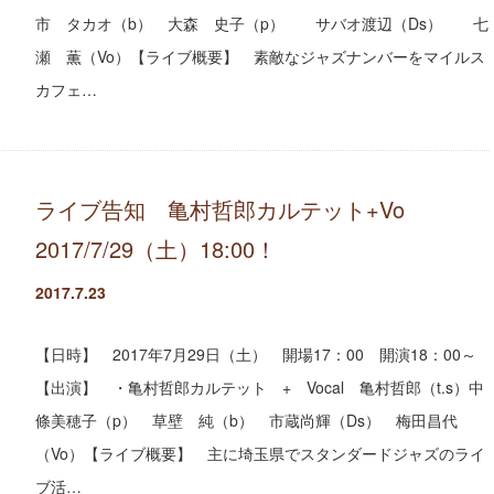
市 タカオ（b） 大森 史子（p） サバオ渡辺（Ds） 七
瀬 薫（Vo）【ライブ概要】 素敵なジャズナンバーをマイルス
カフェ…
ライブ告知 亀村哲郎カルテット+Vo
2017/7/29（土）18:00！
2017.7.23
【日時】 2017年7月29日（土） 開場17：00 開演18：00～
【出演】 ・亀村哲郎カルテット + Vocal 亀村哲郎（t.s）中
條美穂子（p） 草壁 純（b） 市蔵尚輝（Ds） 梅田昌代
（Vo）【ライブ概要】 主に埼玉県でスタンダードジャズのライ
ブ活…