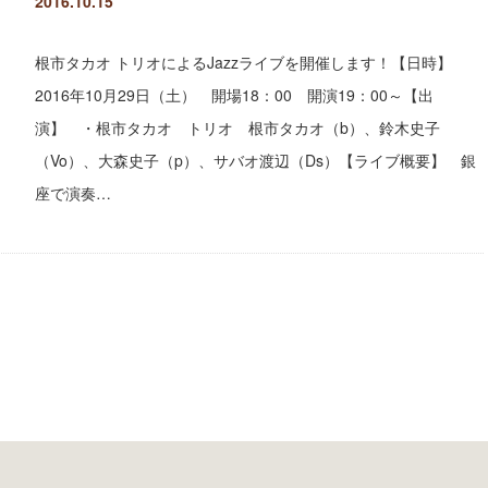
2016.10.15
根市タカオ トリオによるJazzライブを開催します！【日時】
2016年10月29日（土） 開場18：00 開演19：00～【出
演】 ・根市タカオ トリオ 根市タカオ（b）、鈴木史子
（Vo）、大森史子（p）、サバオ渡辺（Ds）【ライブ概要】 銀
座で演奏…