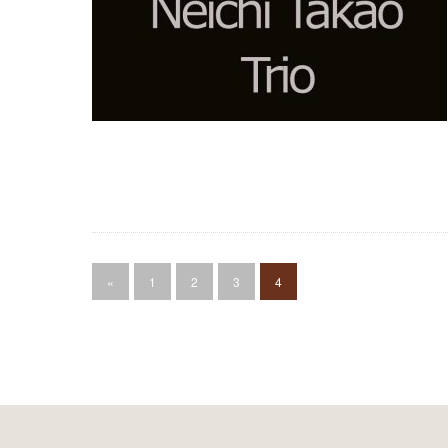
«
1
2
3
4